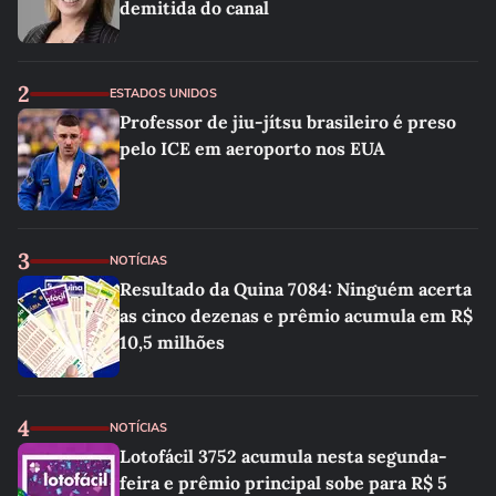
demitida do canal
2
ESTADOS UNIDOS
Professor de jiu-jítsu brasileiro é preso
pelo ICE em aeroporto nos EUA
3
NOTÍCIAS
Resultado da Quina 7084: Ninguém acerta
as cinco dezenas e prêmio acumula em R$
10,5 milhões
4
NOTÍCIAS
Lotofácil 3752 acumula nesta segunda-
feira e prêmio principal sobe para R$ 5