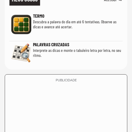
TERMO
Descubra a palavra do dia em até 6 tentativas. Observe as
dicas e avance até acertar.
PALAVRAS CRUZADAS
Interprete as dicas e monte o tabuleiro letra por letra, no seu
ritmo.
PUBLICIDADE