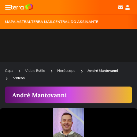
MAPA ASTRAL
TERRA MAIL
CENTRAL DO ASSINANTE
Capa
Vida e Estilo
Horóscopo
André Mantovanni
Videos
André Mantovanni
Ops!
Não foi possível reproduzir o vídeo