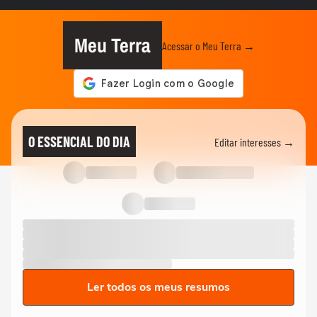
Como é a mãe de Aquário
11
Meu Terra
Acessar o Meu Terra →
Como é a mãe de Peixes
12
O ESSENCIAL DO DIA
Editar interesses →
Ler todos os meus resumos