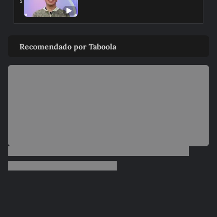
5
Como é a mãe virginiana
6
Recomendado por Taboola
Como é a mãe libriana
7
Como é a mãe escorpiana
8
00:26
Como é a mãe de Sagitário
9
00:28
Como é a mãe de Capricórnio
10