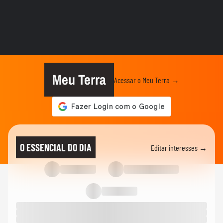
ANDRÉ MANTOVANNI
André Mantovanni revela o que os astros
reservam para cada signo...
ANDRÉ MANTOVANNI
Signo do Mês: André Mantovanni explica
as principais...
Meu Terra
Acessar o Meu Terra →
ANDRÉ MANTOVANNI
André Mantovanni explica o signo do mês
e revela as previsões da...
ANDRÉ MANTOVANNI
André Mantovanni revela as previsões da
O ESSENCIAL DO DIA
Editar interesses →
semana para cada signo no...
ANDRÉ MANTOVANNI
André Mantovanni explica o Céu da
Semana no Terra Horóscopo