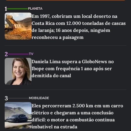
1
PLANETA
Em 1997, cobriram um local deserto na
Costa Rica com 12.000 toneladas de cascas
de laranja; 16 anos depois, ninguém
reconheceu a paisagem
2
TV
Daniela Lima supera a GloboNews no
Ibope com frequência 1 ano após ser
demitida do canal
3
MOBILIDADE
Eles percorreram 2.500 km em um carro
elétrico e chegaram a uma conclusão
difícil: o motor a combustão continua
imbatível na estrada