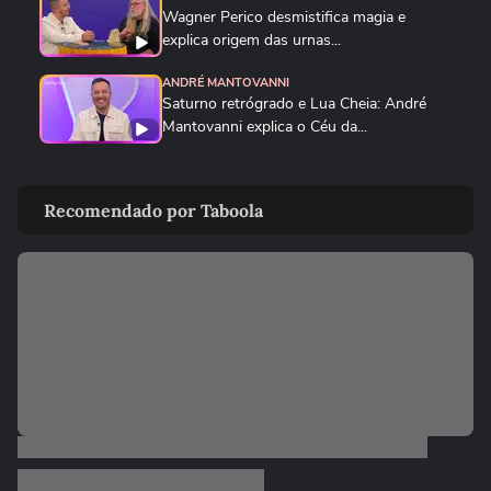
Wagner Perico desmistifica magia e
explica origem das urnas...
ANDRÉ MANTOVANNI
Saturno retrógrado e Lua Cheia: André
Mantovanni explica o Céu da...
ANDRÉ MANTOVANNI
Veja como foram as previsões de André
Recomendado por Taboola
Mantovanni para os signos...
ANDRÉ MANTOVANNI
André Mantovanni revela os signos que
mais se destacam nesta...
ANDRÉ MANTOVANNI
André Mantovanni explica as mudanças
que marcam os próximos dias...
ANDRÉ MANTOVANNI
André Mantovanni revela os signos que
mais se destacam nesta...