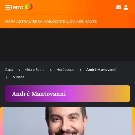
MAPA ASTRAL
TERRA MAIL
CENTRAL DO ASSINANTE
Capa
Vida e Estilo
Horóscopo
André Mantovanni
Videos
André Mantovanni
Ops!
Não foi possível reproduzir o vídeo