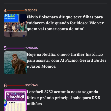
4
ELEIÇÕES
Flávio Bolsonaro diz que teve filhas para
cuidarem dele quando for idoso: 'Vão ver
quem vai tomar conta de mim'
5
FAMOSOS
Hoje na Netflix: o novo thriller histórico
para assistir com Al Pacino, Gerard Butler
e Jason Momoa
6
NOTÍCIAS
Lotofácil 3752 acumula nesta segunda-
feira e prêmio principal sobe para R$ 5
milhões