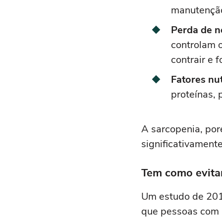
manutenção
Perda de n
controlam 
contrair e 
Fatores nut
proteínas, 
A sarcopenia, por
significativament
Tem como evita
Um estudo de 20
que pessoas com s