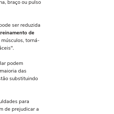
na, braço ou pulso
pode ser reduzida
treinamento de
r músculos, torná-
áceis".
ular podem
 maioria das
stão substituindo
culdades para
m de prejudicar a