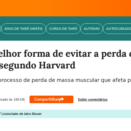
JOGO DE TARÔ GRÁTIS
CURSO DE TARÔ
AUTISMO
AUTOCUIDAD
elhor forma de evitar a perda
 segundo Harvard
 processo de perda de massa muscular que afeta 
Compartilhar
lizado às 16h19)
Exibir comentários
/ Licenciado de Jairo Bouer