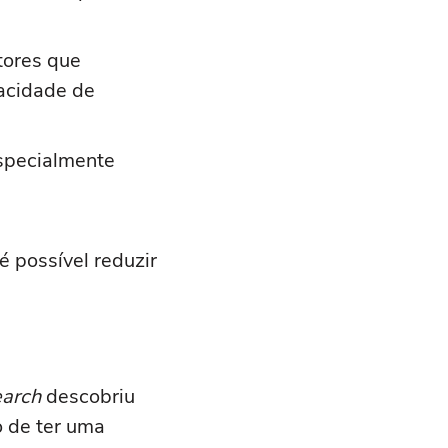
tores que
acidade de
especialmente
 possível reduzir
earch
descobriu
o de ter uma