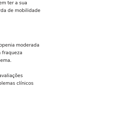
m ter a sua
rda de mobilidade
rcopenia moderada
a fraqueza
blema.
avaliações
blemas clínicos