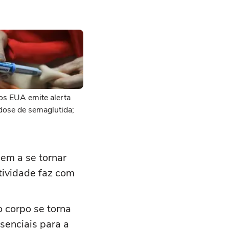
os EUA emite alerta
dose de semaglutida;
em a se tornar
tividade faz com
 corpo se torna
senciais para a