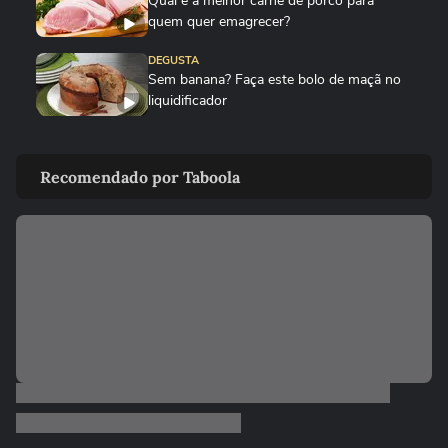
Qual é a melhor carne de porco para
quem quer emagrecer?
DEGUSTA
Sem banana? Faça este bolo de maçã no
liquidificador
DEGUSTA
Como fazer bolo mesclado igual ao da
Recomendado por Taboola
padaria, mas gastando pouco
DEGUSTA
Nunca mais faça coração de galinha
borrachudo!
00:22
DEGUSTA
Como plantar gengibre em casa do jeito
certo
DEGUSTA
Veja como limpar a airfryer em poucos
minutos sem estragar o...