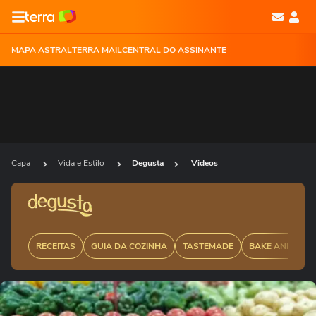
MAPA ASTRAL
TERRA MAIL
CENTRAL DO ASSINANTE
Capa
Vida e Estilo
Degusta
Videos
RECEITAS
GUIA DA COZINHA
TASTEMADE
BAKE AND CAK
Ops!