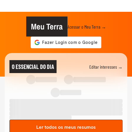
Meu Terra
Acessar o Meu Terra →
O ESSENCIAL DO DIA
Editar interesses →
Ler todos os meus resumos