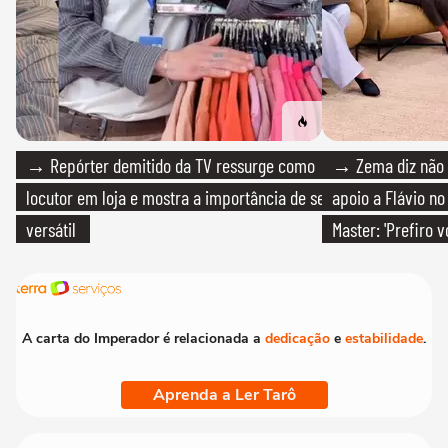
→ Repórter demitido da TV ressurge como
→ Zema diz não v
locutor em loja e mostra a importância de ser
apoio a Flávio no 
versátil
Master: 'Prefiro 
PT'
A carta do Imperador é relacionada a
dedicação
e
estabilidade
.
Aprenda a Ler Tarô