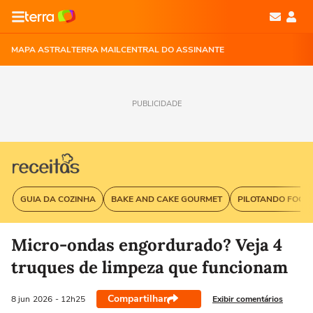
MAPA ASTRAL
TERRA MAIL
CENTRAL DO ASSINANTE
PUBLICIDADE
GUIA DA COZINHA
BAKE AND CAKE GOURMET
PILOTANDO FOGÃ
Micro-ondas engordurado? Veja 4
truques de limpeza que funcionam
Compartilhar
Exibir comentários
8 jun
2026
- 12h25