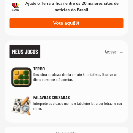
Ajude o Terra a ficar entre os 20 maiores sites de
notícias do Brasil.
Vote aqui!
MEUS JOGOS
Acessar →
TERMO
Descubra a palavra do dia em até 6 tentativas. Observe as
dicas e avance até acertar.
PALAVRAS CRUZADAS
Interprete as dicas e monte o tabuleiro letra por letra, no seu
ritmo.