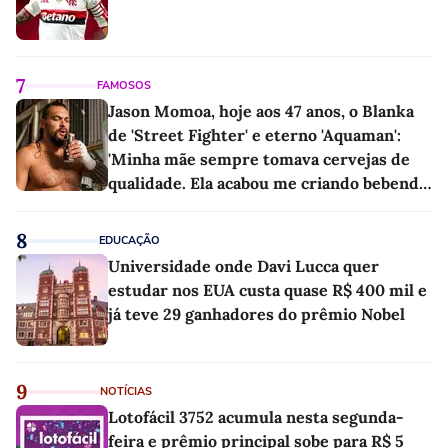
7
FAMOSOS
Jason Momoa, hoje aos 47 anos, o Blanka
de 'Street Fighter' e eterno 'Aquaman':
'Minha mãe sempre tomava cervejas de
qualidade. Ela acabou me criando bebendo
as melhores'
8
EDUCAÇÃO
Universidade onde Davi Lucca quer
estudar nos EUA custa quase R$ 400 mil e
já teve 29 ganhadores do prêmio Nobel
9
NOTÍCIAS
Lotofácil 3752 acumula nesta segunda-
feira e prêmio principal sobe para R$ 5