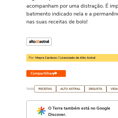
acompanham por uma distração. É impo
batimento indicado nela e a permanênci
nas suas receitas de bolo!
Por:
Mayra Cardozo / Licenciado de Alto Astral
Compartilhar
TAGS
RECEITAS
ALTO ASTRAL
DEGUSTA
VIDA
O Terra também está no Google
Discover.