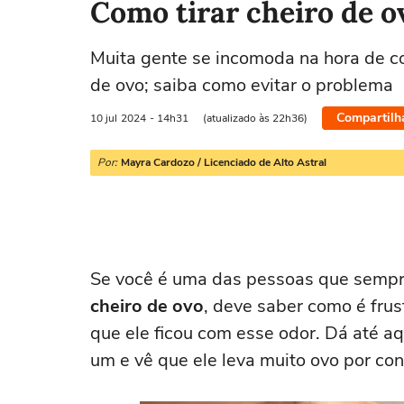
Como tirar cheiro de ov
Muita gente se incomoda na hora de co
de ovo; saiba como evitar o problema
Compartilh
10 jul
2024
- 14h31
(atualizado às 22h36)
Por:
Mayra Cardozo / Licenciado de Alto Astral
Se você é uma das pessoas que semp
cheiro de ovo
, deve saber como é frus
que ele ficou com esse odor. Dá até aq
um e vê que ele leva muito ovo por co