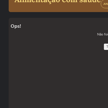
AN
Ops!
Não foi
T