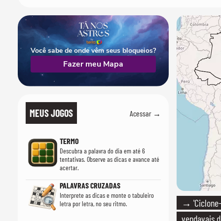
Você sabe de onde vêm seus bloqueios?
Fazer meu Mapa
MEUS JOGOS
Acessar →
TERMO
Descubra a palavra do dia em até 6
tentativas. Observe as dicas e avance até
acertar.
PALAVRAS CRUZADAS
Interprete as dicas e monte o tabuleiro
→ 'Ciclone
letra por letra, no seu ritmo.
vendavais d