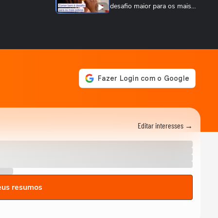
desafio maior para os mais
pobres?
ALIMENTAÇÃO COM SAÚDE
Comida ruim mata 57 mil
brasileiros e custa R$ 10 bi
por ano
SAÚDE
Veja como shake de
proteína vegetal pode
contribuir para sua...
ALIMENTAÇÃO COM SAÚDE
Como ‘mediterranizar’ a sua
dieta: Um padrão alimentar
Editar interesses →
mais saudável
SAÚDE
Dieta para o lipedema: retirar
grupos alimentares não é
indicado
SAÚDE
eus resumos
Consumo excessivo de
açúcar pode causar tontura
e zumbido
SAÚDE