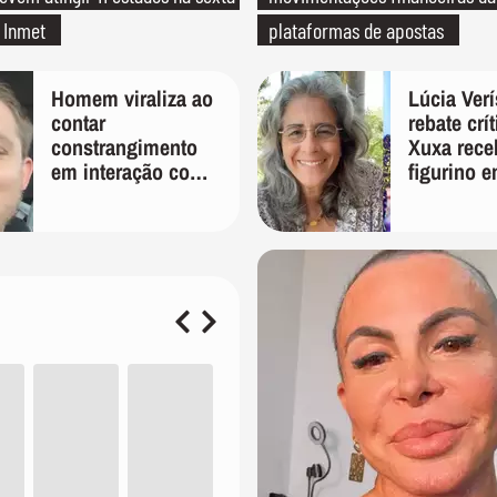
a Inmet
plataformas de apostas
Homem viraliza ao
Lúcia Ver
contar
rebate crí
constrangimento
Xuxa rece
em interação com
figurino e
entregador: 'Que
'É pura in
humilhação'
preconceit