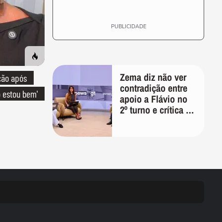
PUBLICIDADE
Zema diz não ver
ção após
contradição entre
o estou bem'
apoio a Flávio no
2º turno e crítica ao
caso Master:
'Prefiro votar em
um copo a votar no
PT'