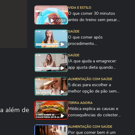
VIDA E ESTILO
O que comer 30 minutos
antes do treino sem pesar
00:59
no estômago
SAÚDE
O que comer após
procedimento
rejuvenescedor de laser,
SAÚDE
ultrassom...
IA que ajuda a emagrecer:
app ajusta dieta quando
você exagera
ALIMENTAÇÃO COM SAÚDE
5 dicas para escolher a
melhor opção de pão sem
glúten
TERRA AGORA
ia além de
Médica explica as causas e
consequências do colesterol
alto no...
ALIMENTAÇÃO COM SAÚDE
Por que comer bem é um