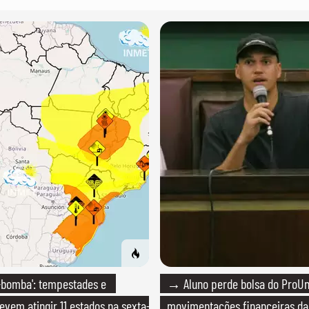
-bomba': tempestades e
→ Aluno perde bolsa do ProUn
evem atingir 11 estados na sexta-
movimentações financeiras d