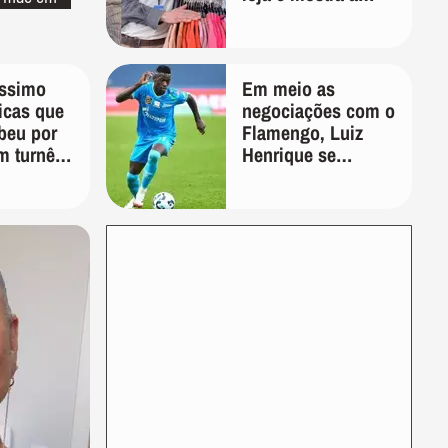
importância de ser
versátil
íssimo
Em meio as
ticas que
negociações com o
beu por
Flamengo, Luiz
m turnê:
Henrique se
veja e
manifesta através
o'
das redes sociais