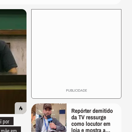
Sua dieta pode causar
tristeza e ansiedade, alerta
estudo
SAÚDE
Crianças são maiores
vítimas do pior alimento
ultraprocessado
SAÚDE
Nutricionista ensina como
aliviar o calor e tempo seco
DEGUSTA
Desmistificando o
carboidrato: afinal, é
mocinho ou vilão?
PUBLICIDADE
Repórter demitido
da TV ressurge
i por
como locutor em
loja e mostra a
a mãe em