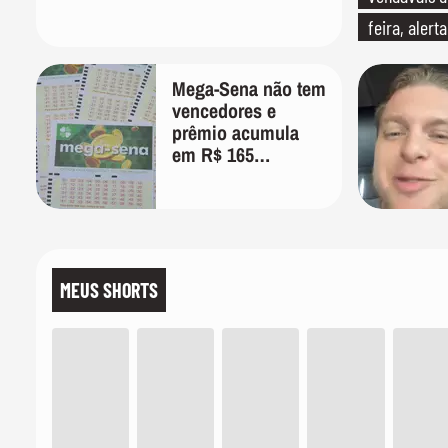
feira, alert
Mega-Sena não tem
vencedores e
prêmio acumula
em R$ 165
milhões; veja as
dezenas
MEUS SHORTS