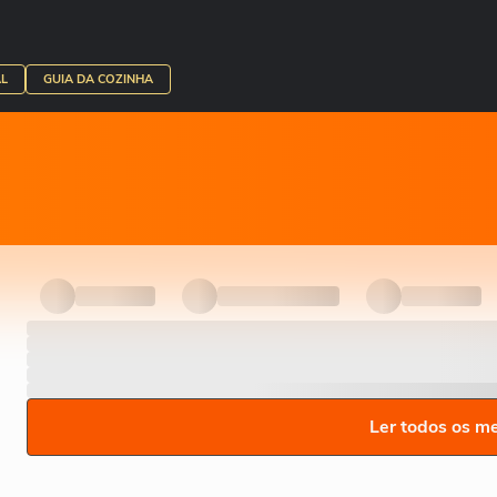
L
GUIA DA COZINHA
Ler todos os m