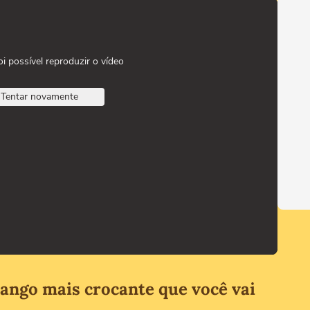
oi possível reproduzir o vídeo
Tentar novamente
frango mais crocante que você vai