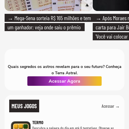
→ Mega-Sena sorteia R$ 165 milhões e tem
→ Após Moraes ne
um ganhador; veja onde saiu o prêmio
carta para Jair B
'Você vai colocar
mim'
Quais segredos os astros revelam para o seu futuro? Conheça
o Terra Astral.
Acessar Agora
MEUS JOGOS
Acessar →
TERMO
Descubra a palavra do dia em até 6 tentativas. Observe as