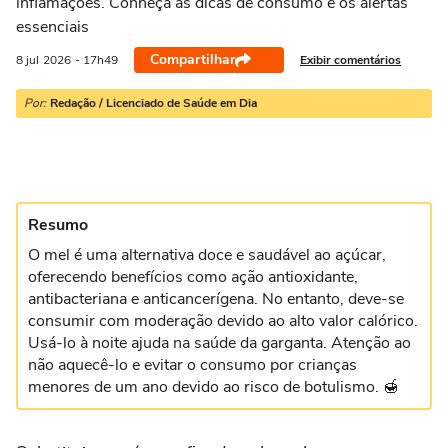
inflamações. Conheça as dicas de consumo e os alertas
essenciais
Compartilhar
Exibir comentários
8 jul
2026
- 17h49
Por:
Redação / Licenciado de Saúde em Dia
Resumo
O mel é uma alternativa doce e saudável ao açúcar,
oferecendo benefícios como ação antioxidante,
antibacteriana e anticancerígena. No entanto, deve-se
consumir com moderação devido ao alto valor calórico.
Usá-lo à noite ajuda na saúde da garganta. Atenção ao
não aquecê-lo e evitar o consumo por crianças
menores de um ano devido ao risco de botulismo. 🍯