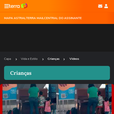
MAPA ASTRAL
TERRA MAIL
CENTRAL DO ASSINANTE
Capa
Vida e Estilo
Crianças
Videos
Crianças
Ops!
Não foi possível reproduzir o vídeo