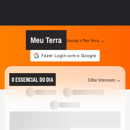
EDUCAÇÃO
Prós e contras da proibição de celulares
nas escolas
MUNDO
Dedo no nariz e várias caretas: filho de
Musk chama a atenção em...
Meu Terra
Acessar o Meu Terra →
SAÚDE
Viih Tube desabafa após alta hospitalar do
filho
02:38
NÓS
Samara Felippo defende mãe da criança
O ESSENCIAL DO DIA
Editar interesses →
envolvida em confusão no avião
CRIANÇAS
Fisiculturista de SC transforma carro no
Relâmpago McQueen para...