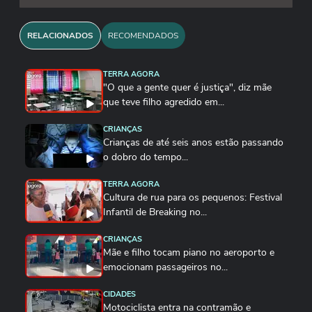
RELACIONADOS
RECOMENDADOS
TERRA AGORA
"O que a gente quer é justiça", diz mãe
que teve filho agredido em...
CRIANÇAS
Crianças de até seis anos estão passando
o dobro do tempo...
TERRA AGORA
Cultura de rua para os pequenos: Festival
Infantil de Breaking no...
CRIANÇAS
Mãe e filho tocam piano no aeroporto e
emocionam passageiros no...
CIDADES
Motociclista entra na contramão e