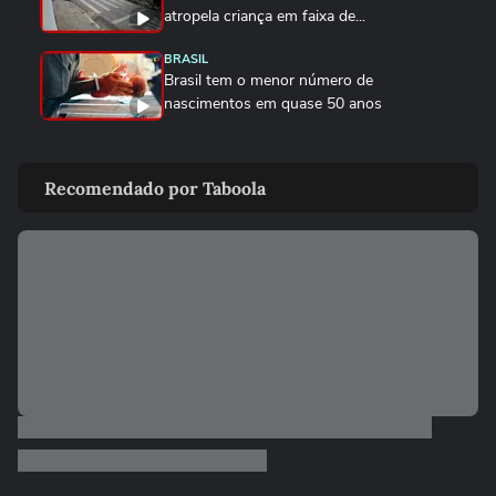
atropela criança em faixa de...
BRASIL
Brasil tem o menor número de
nascimentos em quase 50 anos
EDUCAÇÃO
Música, inclusão e aprendizado: clipes
Recomendado por Taboola
infantis ajudam na...
CIDADES
Câmera de segurança flagra mãe
espancando filha de dois anos em...
CRIANÇAS
Menino de 2 anos vai conhecer irmã
recém-nascida de smoking e viraliza
COMPORTAMENTO
Influenciadores mirins: isso é considerado
trabalho infantil?