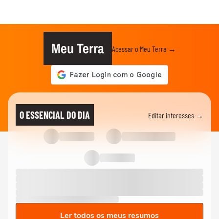
Meu Terra
Acessar o Meu Terra →
O ESSENCIAL DO DIA
Editar interesses →
Ler todos os meus resumos