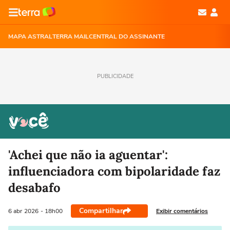
MAPA ASTRAL
TERRA MAIL
CENTRAL DO ASSINANTE
PUBLICIDADE
'Achei que não ia aguentar':
influenciadora com bipolaridade faz
desabafo
Compartilhar
Exibir comentários
6 abr
2026
- 18h00