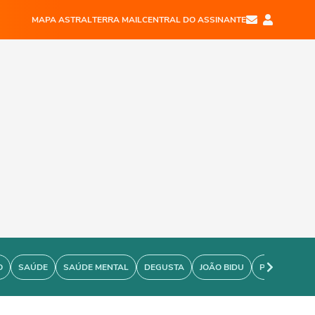
MAPA ASTRAL
TERRA MAIL
CENTRAL DO ASSINANTE
O
SAÚDE
SAÚDE MENTAL
DEGUSTA
JOÃO BIDU
PERSONARE