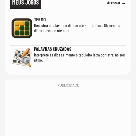
MEUS JOGOS
Acessar →
TERMO
Descubra a palavra do dia em até 6 tentativas. Observe as
dicas e avance até acertar.
PALAVRAS CRUZADAS
Interprete as dicas e monte o tabuleiro letra por letra, no seu
ritmo.
PUBLICIDADE