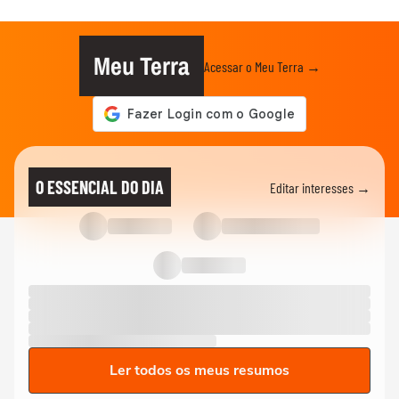
Meu Terra
Acessar o Meu Terra →
O ESSENCIAL DO DIA
Editar interesses →
Ler todos os meus resumos