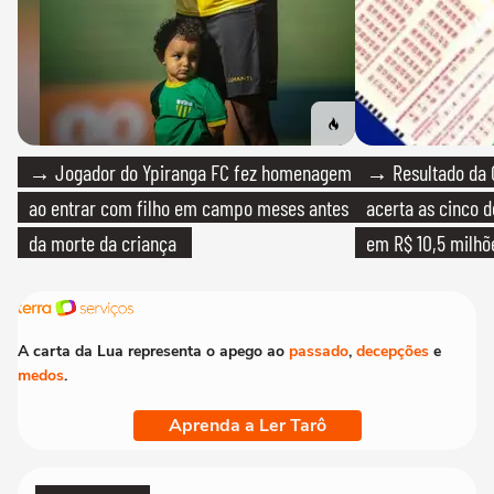
→ Jogador do Ypiranga FC fez homenagem
→ Resultado da 
ao entrar com filho em campo meses antes
acerta as cinco 
da morte da criança
em R$ 10,5 milhõ
A carta da Lua representa o apego ao
passado
,
decepções
e
medos
.
Aprenda a Ler Tarô