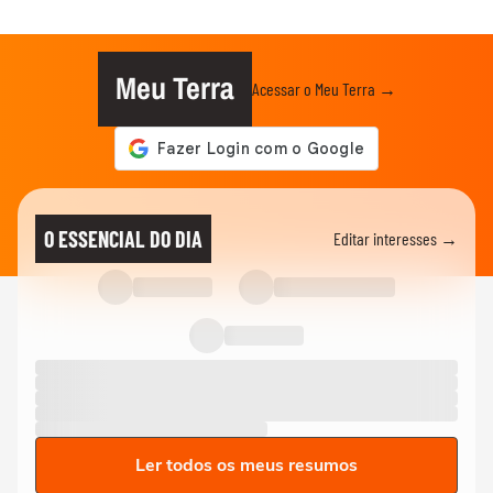
Meu Terra
Acessar o Meu Terra →
O ESSENCIAL DO DIA
Editar interesses →
Ler todos os meus resumos