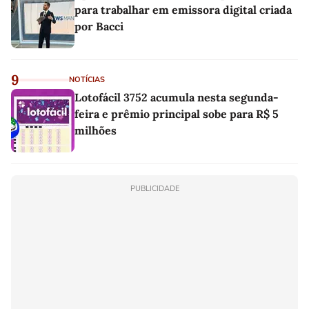
para trabalhar em emissora digital criada
por Bacci
9
NOTÍCIAS
Lotofácil 3752 acumula nesta segunda-
feira e prêmio principal sobe para R$ 5
milhões
PUBLICIDADE