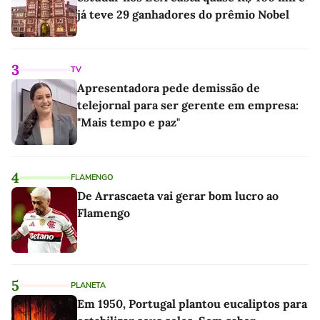
já teve 29 ganhadores do prêmio Nobel
3
TV
Apresentadora pede demissão de
telejornal para ser gerente em empresa:
"Mais tempo e paz"
4
FLAMENGO
De Arrascaeta vai gerar bom lucro ao
Flamengo
5
PLANETA
Em 1950, Portugal plantou eucaliptos para