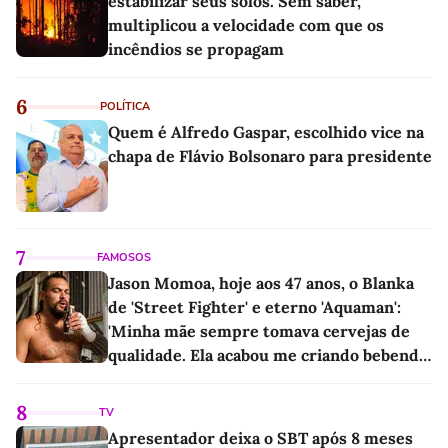
estabilizar seus solos. Sem saber,
multiplicou a velocidade com que os
incêndios se propagam
6
POLÍTICA
Quem é Alfredo Gaspar, escolhido vice na
chapa de Flávio Bolsonaro para presidente
7
FAMOSOS
Jason Momoa, hoje aos 47 anos, o Blanka
de 'Street Fighter' e eterno 'Aquaman':
'Minha mãe sempre tomava cervejas de
qualidade. Ela acabou me criando bebendo
as melhores'
8
TV
Apresentador deixa o SBT após 8 meses