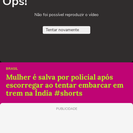
Ops!
Não foi possível reproduzir o vídeo
Tentar novamente
BRASIL
Mulher é salva por policial após
escorregar ao tentar embarcar em
trem na Índia #shorts
PUBLICIDADE