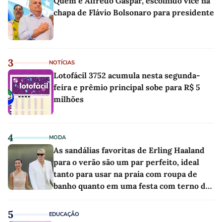
Quem é Alfredo Gaspar, escolhido vice na
chapa de Flávio Bolsonaro para presidente
3
NOTÍCIAS
Lotofácil 3752 acumula nesta segunda-
feira e prêmio principal sobe para R$ 5
milhões
4
MODA
As sandálias favoritas de Erling Haaland
para o verão são um par perfeito, ideal
tanto para usar na praia com roupa de
banho quanto em uma festa com terno de
linho
5
EDUCAÇÃO