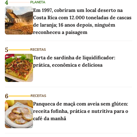
4
PLANETA
Em 1997, cobriram um local deserto na
Costa Rica com 12.000 toneladas de cascas
de laranja; 16 anos depois, ninguém
reconheceu a paisagem
5
RECEITAS
Torta de sardinha de liquidificador:
prática, econômica e deliciosa
6
RECEITAS
Panqueca de maçã com aveia sem glúten:
receita fofinha, prática e nutritiva para o
café da manhã