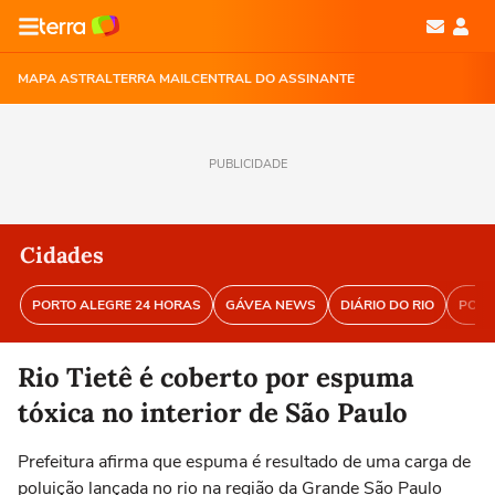
MAPA ASTRAL
TERRA MAIL
CENTRAL DO ASSINANTE
PUBLICIDADE
Cidades
PORTO ALEGRE 24 HORAS
GÁVEA NEWS
DIÁRIO DO RIO
PORT
Rio Tietê é coberto por espuma
tóxica no interior de São Paulo
Prefeitura afirma que espuma é resultado de uma carga de
poluição lançada no rio na região da Grande São Paulo