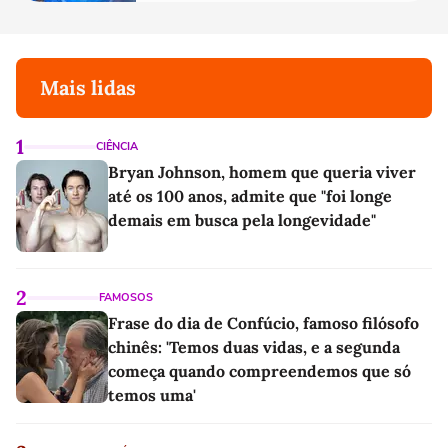
Mais lidas
1
CIÊNCIA
Bryan Johnson, homem que queria viver
até os 100 anos, admite que "foi longe
demais em busca pela longevidade"
2
FAMOSOS
Frase do dia de Confúcio, famoso filósofo
chinês: 'Temos duas vidas, e a segunda
começa quando compreendemos que só
temos uma'