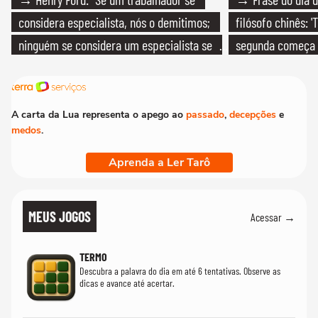
considera especialista, nós o demitimos;
filósofo chinês: 
ninguém se considera um especialista se
segunda começa
realmente conhece seu trabalho"
que só temos um
A carta da Lua representa o apego ao
passado
,
decepções
e
medos
.
Aprenda a Ler Tarô
MEUS JOGOS
Acessar →
TERMO
Descubra a palavra do dia em até 6 tentativas. Observe as
dicas e avance até acertar.