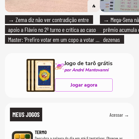
→ Zema diz não ver contradição entre
→ Mega-Sena não
apoio a Flávio no 2º turno e crítica ao caso
prêmio acumula e
Master: 'Prefiro votar em um copo a votar no
dezenas
PT'
Jogo de tarô grátis
por André Mantovanni
Jogar agora
MEUS JOGOS
Acessar →
TERMO
Descubra a palavra do dia em até 6 tentativas. Observe as