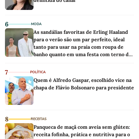
demitida do canal
6
MODA
As sandálias favoritas de Erling Haaland
para o verão são um par perfeito, ideal
tanto para usar na praia com roupa de
banho quanto em uma festa com terno de
linho
7
POLÍTICA
Quem é Alfredo Gaspar, escolhido vice na
chapa de Flávio Bolsonaro para presidente
8
RECEITAS
Panqueca de maçã com aveia sem glúten:
receita fofinha, prática e nutritiva para o