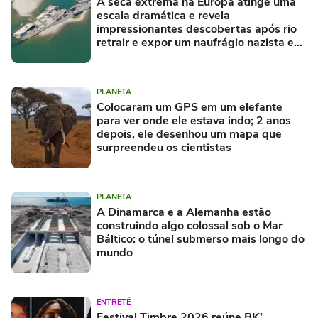
A seca extrema na Europa atinge uma
escala dramática e revela
impressionantes descobertas após rio
retrair e expor um naufrágio nazista e
restos de mamute
PLANETA
Colocaram um GPS em um elefante
para ver onde ele estava indo; 2 anos
depois, ele desenhou um mapa que
surpreendeu os cientistas
PLANETA
A Dinamarca e a Alemanha estão
construindo algo colossal sob o Mar
Báltico: o túnel submerso mais longo do
mundo
ENTRETÊ
Festival Timbre 2026 reúne BK’,