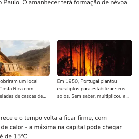
São Paulo. O amanhecer terá formação de névoa
obriram um local
Em 1950, Portugal plantou
 Costa Rica com
eucaliptos para estabilizar seus
eladas de cascas de
solos. Sem saber, multiplicou a
 anos depois, ninguém
velocidade com que os incêndios
 a paisagem
se propagam
rece e o tempo volta a ficar firme, com
de calor - a máxima na capital pode chegar
é de 15°C.