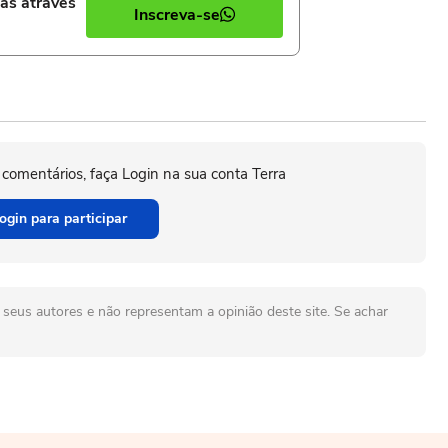
ias através
Inscreva-se
 comentários, faça Login na sua conta Terra
ogin para participar
seus autores e não representam a opinião deste site. Se achar