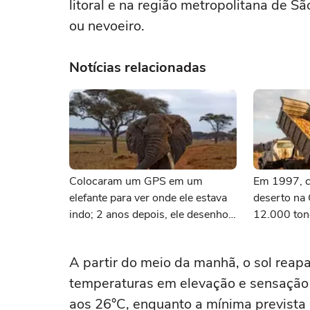
litoral e na região metropolitana de 
ou nevoeiro.
Notícias relacionadas
Colocaram um GPS em um
Em 1997, c
elefante para ver onde ele estava
deserto na
indo; 2 anos depois, ele desenhou
12.000 ton
um mapa que surpreendeu os
laranja; 16
cientistas
reconheceu
A partir do meio da manhã, o sol reapa
temperaturas em elevação e sensação 
aos 26°C, enquanto a mínima prevista 