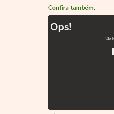
Confira também:
Ops!
Não f