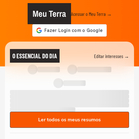
Meu Terra
Acessar o Meu Terra →
O ESSENCIAL DO DIA
Editar interesses →
Ler todos os meus resumos