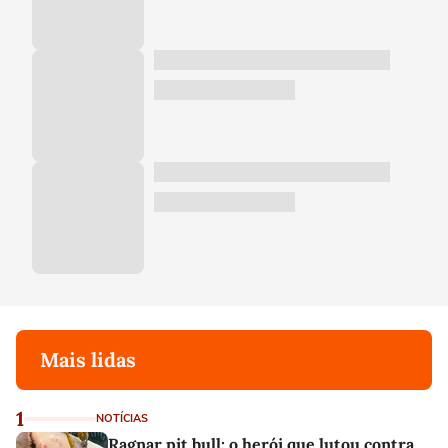
Mais lidas
1
NOTÍCIAS
Ragnar pit bull: o herói que lutou contra