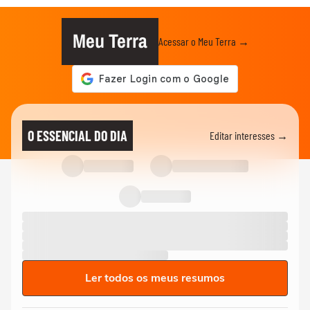
Meu Terra
Acessar o Meu Terra →
O ESSENCIAL DO DIA
Editar interesses →
Ler todos os meus resumos