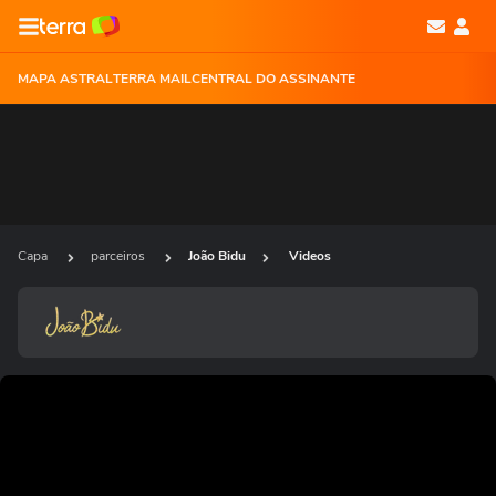
MAPA ASTRAL
TERRA MAIL
CENTRAL DO ASSINANTE
Capa
parceiros
João Bidu
Videos
Ops!
Não foi possível reproduzir o vídeo