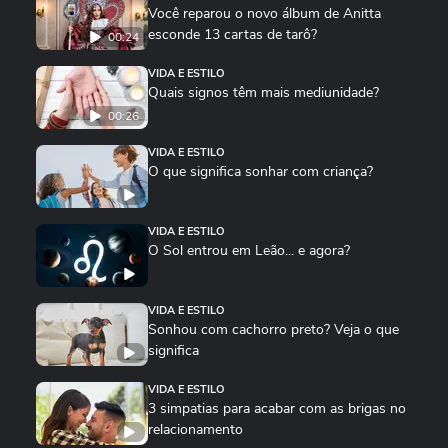
Você reparou o novo álbum de Anitta
esconde 13 cartas de tarô?
00:24
VIDA E ESTILO
Quais signos têm mais mediunidade?
00:26
VIDA E ESTILO
O que significa sonhar com criança?
VIDA E ESTILO
O Sol entrou em Leão... e agora?
VIDA E ESTILO
Sonhou com cachorro preto? Veja o que
significa
VIDA E ESTILO
3 simpatias para acabar com as brigas no
relacionamento