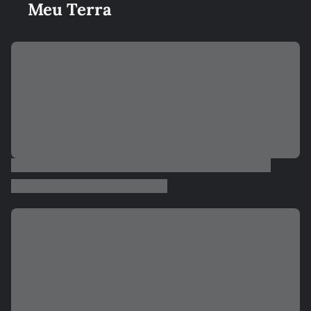
Meu Terra
JOÃO BIDU
Horóscopo semanal de Peixes (20-26/07) por JOÃO BIDU
JOÃO BIDU
Horóscopo semanal de Virgem (20-26/07) por JOÃO BIDU
JOÃO BIDU
Horóscopo semanal de Áries (20-26/07) por JOÃO BIDU