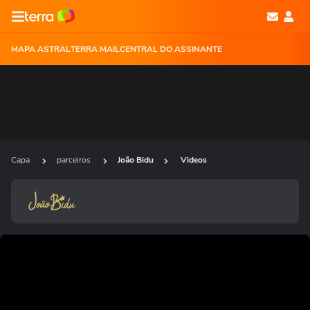
MAPA ASTRAL
TERRA MAIL
CENTRAL DO ASSINANTE
Capa
parceiros
João Bidu
Videos
Ops!
Não foi possível reproduzir o vídeo