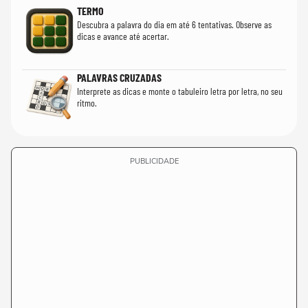
TERMO
Descubra a palavra do dia em até 6 tentativas. Observe as
dicas e avance até acertar.
PALAVRAS CRUZADAS
Interprete as dicas e monte o tabuleiro letra por letra, no seu
ritmo.
PUBLICIDADE