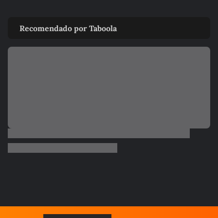
VIDA E ESTILO
Qual signo nasceu para ser rico? Veja
Recomendado por Taboola
quem está na lista
JOÃO BIDU
Horóscopo semanal de Touro (20-26/07) por JOÃO BIDU
JOÃO BIDU
Horóscopo semanal de Câncer (20-26/07) por JOÃO BIDU
JOÃO BIDU
Horóscopo semanal de Peixes (20-26/07) por JOÃO BIDU
JOÃO BIDU
Horóscopo semanal de Virgem (20-26/07) por JOÃO BIDU
JOÃO BIDU
Horóscopo semanal de Áries (20-26/07) por JOÃO BIDU