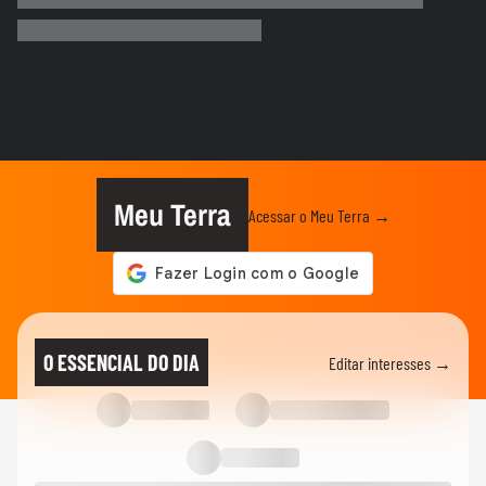
Destaque da Copa, Vozinha é ovacionado
durante chegada ao Chile:...
FUTEBOL
Trump nega ter conversado com Infantino
sobre proposta da Fifa...
FUTEBOL
Lenda do Milan, Franco Baresi morre aos
66 anos
Meu Terra
Acessar o Meu Terra →
ESPORTES
Neymar é homenageado pelo Santos com
busto e estátua em memorial:...
FUTEBOL
Uefa anuncia boicote à Copa do Mundo e
O ESSENCIAL DO DIA
Editar interesses →
decisão pode afetar Mundial...
VITÓRIA
Ouça áudio do VAR que decidiu pela
expulsão de Cacá, do Vitória,...