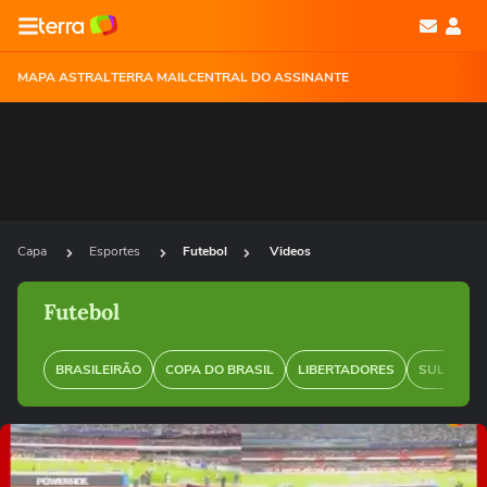
MAPA ASTRAL
TERRA MAIL
CENTRAL DO ASSINANTE
Capa
Esportes
Futebol
Videos
Futebol
BRASILEIRÃO
COPA DO BRASIL
LIBERTADORES
SUL-AMER
Ops!