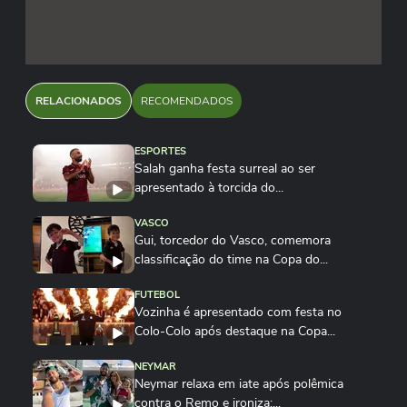
RELACIONADOS
RECOMENDADOS
ESPORTES
Salah ganha festa surreal ao ser
apresentado à torcida do...
VASCO
Gui, torcedor do Vasco, comemora
classificação do time na Copa do...
FUTEBOL
Vozinha é apresentado com festa no
Colo-Colo após destaque na Copa...
NEYMAR
Neymar relaxa em iate após polêmica
contra o Remo e ironiza:...