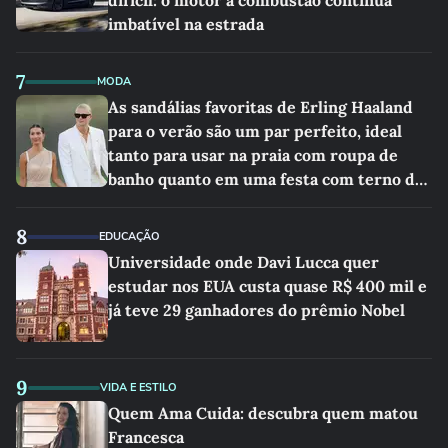
difícil: o motor a combustão continua
imbatível na estrada
7
MODA
As sandálias favoritas de Erling Haaland
para o verão são um par perfeito, ideal
tanto para usar na praia com roupa de
banho quanto em uma festa com terno de
linho
8
EDUCAÇÃO
Universidade onde Davi Lucca quer
estudar nos EUA custa quase R$ 400 mil e
já teve 29 ganhadores do prêmio Nobel
9
VIDA E ESTILO
Quem Ama Cuida: descubra quem matou
Francesca