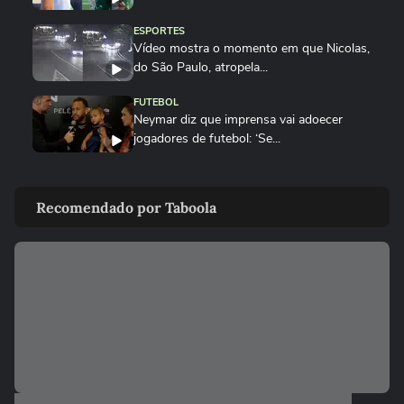
ESPORTES
Vídeo mostra o momento em que Nicolas,
do São Paulo, atropela...
FUTEBOL
Neymar diz que imprensa vai adoecer
jogadores de futebol: ‘Se...
ESPORTES
Neymar pai diz que ficará 'muito triste'
Recomendado por Taboola
quando jogador se...
FUTEBOL
Jogador do PSG é flagrado dirigindo carro
milionário e acena para fãs
CORINTHIANS
Diretor do Corinthians reclama de
arbitragem após derrota: ’Nosso...
FUTEBOL