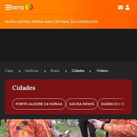
MAPA ASTRAL
TERRA MAIL
CENTRAL DO ASSINANTE
Capa
Notícias
Brasil
Cidades
Videos
Cidades
PORTO ALEGRE 24 HORAS
GÁVEA NEWS
DIÁRIO DO RIO
P
Ops!