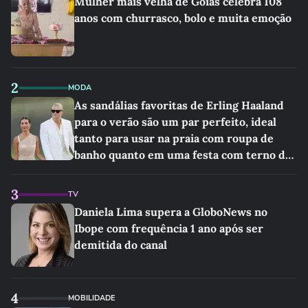
Mulher mais velha de Goiás celebra 108
anos com churrasco, bolo e muita emoção
2
MODA
As sandálias favoritas de Erling Haaland
para o verão são um par perfeito, ideal
tanto para usar na praia com roupa de
banho quanto em uma festa com terno de
linho
3
TV
Daniela Lima supera a GloboNews no
Ibope com frequência 1 ano após ser
demitida do canal
4
MOBILIDADE