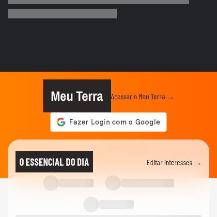
Chegada de ciclone provoca granizo e
afeta mais de 100 casas no RS
NOTÍCIAS
Vídeo mostra o momento em que pai e
madrasta suspeitos de matar...
NOTÍCIAS
Atraso em pedido gera discussão e briga
generalizada entre...
Meu Terra
Acessar o Meu Terra →
CIDADES
Carreta tomba e contêiner de 28
toneladas esmaga carro na Grande...
CIDADES
Carro fica pendurado em estacionamento
O ESSENCIAL DO DIA
Editar interesses →
de prédio após motorista...
CIDADES
Após fim da greve, falha na CPTM
provoca lotação em estações de...