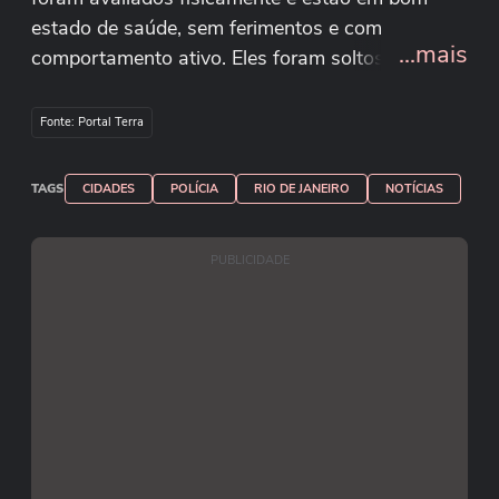
estado de saúde, sem ferimentos e com
...mais
comportamento ativo. Eles foram soltos, com
sucesso, no Rio Sarapuí, habitat de outros da
sua espécie, contribuindo para a preservação da
Fonte: Portal Terra
fauna e para o equilíbrio ambiental. Imagens:
Polícia Civil do Rio de Janeiro
TAGS
CIDADES
POLÍCIA
RIO DE JANEIRO
NOTÍCIAS
PUBLICIDADE