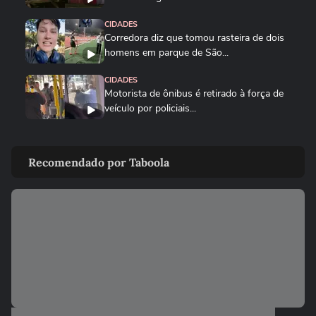
CIDADES
Corredora diz que tomou rasteira de dois
homens em parque de São...
CIDADES
Motorista de ônibus é retirado à força de
veículo por policiais...
CIDADES
Sessão da Câmara é interrompida após
Recomendado por Taboola
briga entre vereadores no...
VIDA E ESTILO
'Comecei por necessidade de criança':
artista transforma tubos de...
CIDADES
Tornado atinge cidade do RS pela
segunda semana seguida; veja
CIDADES