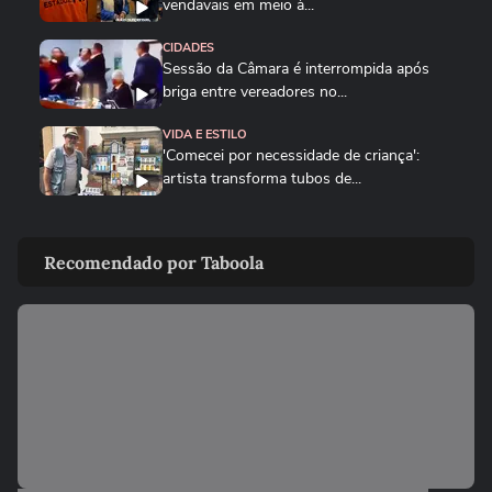
vendavais em meio à...
CIDADES
Sessão da Câmara é interrompida após
briga entre vereadores no...
VIDA E ESTILO
'Comecei por necessidade de criança':
artista transforma tubos de...
CIDADES
Tornado destrói casa de pecuarista no RS:
Recomendado por Taboola
‘Cenário de guerra’
BRASIL
Foguete da SpaceX atinge a Lua e abre
cratera de quase 20 metros...
BRASIL
Lula diz que liberdade de expressão 'tem
limite' ao sancionar lei...
BRASIL