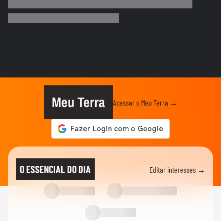
"É um milagre": Com 2% de chance de
engravidar, mulher se emociona...
BRASIL
Vídeo mostra o momento da prisão de pai
e madrasta suspeitos de...
ELEIÇÕES
Lula diz que liberdade de expressão 'tem
limite' ao sancionar lei...
Meu Terra
Acessar o Meu Terra →
ELEIÇÕES
Flávio Bolsonaro afirma que anúncio de
Gaspar como vice foi...
CIDADES
Tornado atinge cidade do RS pela
O ESSENCIAL DO DIA
Editar interesses →
segunda semana seguida; veja
ESTADOS UNIDOS
Trump assina ordem para negar cidadania
em caso de 'turismo de...