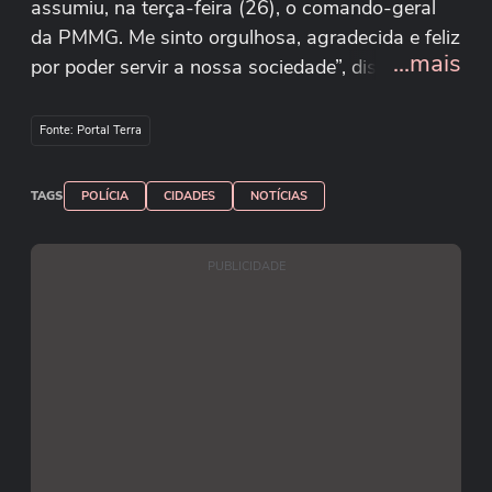
assumiu, na terça-feira (26), o comando-geral
da PMMG. Me sinto orgulhosa, agradecida e feliz
...mais
por poder servir a nossa sociedade”, disse
durante a cerimônia de posse. o evento, a
coronel recebeu o carinho da mãe, que chamou a
Fonte: Portal Terra
atenção pelo olhar orgulhoso à filha. os 48 anos,
Cleide tem uma trajetória de quase três décadas
TAGS
POLÍCIA
CIDADES
NOTÍCIAS
na corporação, tendo ingressado em 1997.
Reprodução/Instagram/pmmg.oficial
PUBLICIDADE