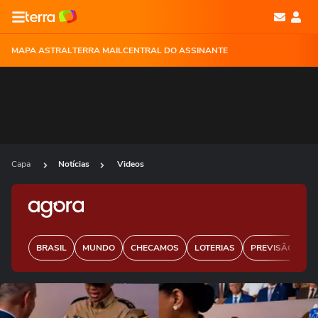
MAPA ASTRAL
TERRA MAIL
CENTRAL DO ASSINANTE
Capa
Notícias
Videos
BRASIL
MUNDO
CHECAMOS
LOTERIAS
PREVISÃO DO 
Ops!