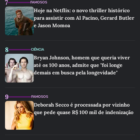
7
FAMOSOS
Hoje na Netflix: o novo thriller histórico
para assistir com Al Pacino, Gerard Butler
e Jason Momoa
8
CIÊNCIA
Bryan Johnson, homem que queria viver
até os 100 anos, admite que "foi longe
demais em busca pela longevidade"
9
FAMOSOS
Deborah Secco é processada por vizinho
que pede quase R$ 100 mil de indenização