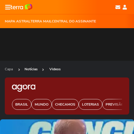
MAPA ASTRAL
TERRA MAIL
CENTRAL DO ASSINANTE
Capa
Notícias
Videos
BRASIL
MUNDO
CHECAMOS
LOTERIAS
PREVISÃO DO 
Ops!