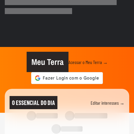
Motorista de ônibus é retirado à força de
veículo por policiais...
CIDADES
Motorista de ônibus é retirado à força de
veículo por policiais...
BRASIL
Defesa Civil do RJ atualiza alerta para
vendavais em meio à...
Meu Terra
Acessar o Meu Terra →
CIDADES
Sessão da Câmara é interrompida após
briga entre vereadores no...
BRASIL
Foguete da SpaceX atinge a Lua e abre
O ESSENCIAL DO DIA
Editar interesses →
cratera de quase 20 metros...
BRASIL
Lula diz que liberdade de expressão 'tem
limite' ao sancionar lei...