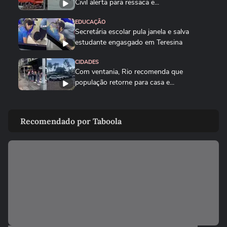
Civil alerta para ressaca e...
EDUCAÇÃO
Secretária escolar pula janela e salva
estudante engasgado em Teresina
CIDADES
Com ventania, Rio recomenda que
população retorne para casa e...
CIDADES
Tornado destrói casa de pecuarista no RS:
Recomendado por Taboola
‘Cenário de guerra’
MUNDO
Mulher é salva por policial após escorregar
ao tentar embarcar em...
CIDADES
Corredora diz que tomou rasteira de dois
homens em parque de São...
BRASIL