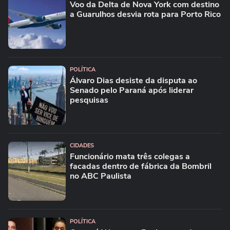
Voo da Delta de Nova York com destino
a Guarulhos desvia rota para Porto Rico
POLÍTICA
Álvaro Dias desiste da disputa ao
Senado pelo Paraná após liderar
pesquisas
CIDADES
Funcionário mata três colegas a
facadas dentro de fábrica da Bombril
no ABC Paulista
POLÍTICA