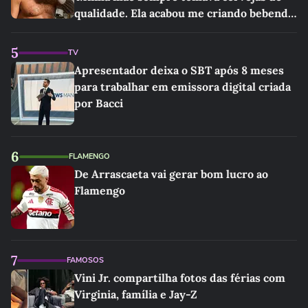
qualidade. Ela acabou me criando bebendo
as melhores'
5
TV
Apresentador deixa o SBT após 8 meses
para trabalhar em emissora digital criada
por Bacci
6
FLAMENGO
De Arrascaeta vai gerar bom lucro ao
Flamengo
7
FAMOSOS
Vini Jr. compartilha fotos das férias com
Virginia, família e Jay-Z