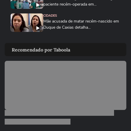
paciente recém-operada em...
CIDADES
Mãe acusada de matar recém-nascido em
Duque de Caxias detalha...
NOTÍCIAS
Pai de gari que morreu após ser
Recomendado por Taboola
atropelado por motorista...
POLÍCIA
Mulher é acusada nas redes sociais de
tentar sequestrar criança...
POLÍCIA
PF põe fogo em mais de 4 toneladas de
drogas apreendidas no Pará; veja
POLÍCIA
Médica é presa em flagrante após furtar
produtos de supermercado...
01:22