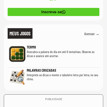
Inscreva-se
MEUS JOGOS
Acessar →
TERMO
Descubra a palavra do dia em até 6 tentativas. Observe as
dicas e avance até acertar.
PALAVRAS CRUZADAS
Interprete as dicas e monte o tabuleiro letra por letra, no seu
ritmo.
PUBLICIDADE