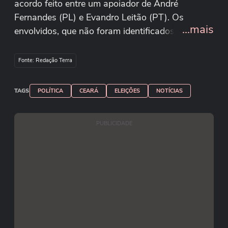
acordo feito entre um apoiador de André
Fernandes (PL) e Evandro Leitão (PT). Os
...mais
envolvidos, que não foram identificados, colocam
propriedades em jogo ao apostarem sobre o
resultado da eleição na capital cearense. A cena
Fonte: Redação Terra
repercutiu nas redes sociais após a vitória de
Leitão em um segundo turno muito apertado,
TAGS
POLÍTICA
CEARÁ
ELEIÇÕES
NOTÍCIAS
com diferença de pouco mais de 10 mil votos.
#terranoticias Reprodução/vinicios_betiol/X
PUBLICIDADE