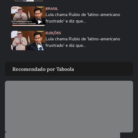
BRASIL
Lula chama Rubio de 'latino-americano
frustrado' e diz que...
ELEIÇÕES
Lula chama Rubio de 'latino-americano
frustrado' e diz que...
CIDADES
Ventos fortes atingem Santos e Defesa
Recomendado por Taboola
Civil alerta para ressaca e...
EDUCAÇÃO
Secretária escolar pula janela e salva
estudante engasgado em Teresina
CIDADES
Com ventania, Rio recomenda que
população retorne para casa e...
MUNDO
Mulher é salva por policial após escorregar