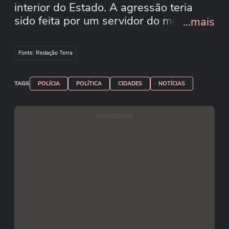
interior do Estado. A agressão teria
sido feita por um servidor do município
...mais
que acompanhava a sessão. O
momento foi registrado em vídeo, e as
Fonte: Redação Terra
atividades chegaram a ser
interrompidas.
TAGS
POLÍCIA
POLÍTICA
CIDADES
NOTÍCIAS
PUBLICIDADE