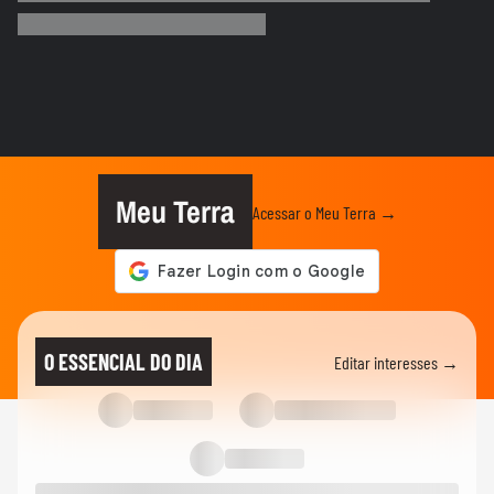
ao tentar embarcar em...
CIDADES
Corredora diz que tomou rasteira de dois
homens em parque de São...
BRASIL
Motorista de ônibus é retirado à força de
veículo por policiais...
Meu Terra
Acessar o Meu Terra →
CIDADES
Motorista de ônibus é retirado à força de
veículo por policiais...
BRASIL
Defesa Civil do RJ atualiza alerta para
O ESSENCIAL DO DIA
Editar interesses →
vendavais em meio à...
CIDADES
Sessão da Câmara é interrompida após
briga entre vereadores no...