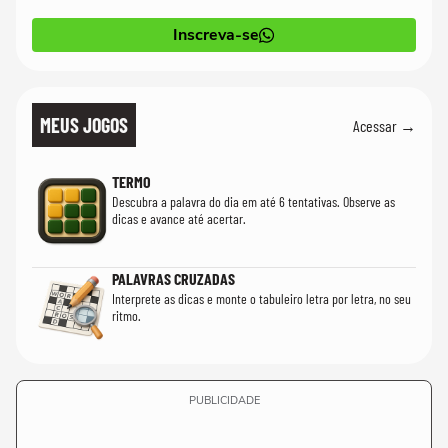
Inscreva-se
MEUS JOGOS
Acessar →
TERMO
Descubra a palavra do dia em até 6 tentativas. Observe as
dicas e avance até acertar.
PALAVRAS CRUZADAS
Interprete as dicas e monte o tabuleiro letra por letra, no seu
ritmo.
PUBLICIDADE