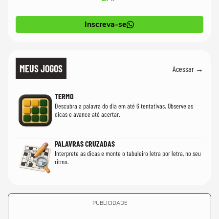
Inscreva-se
MEUS JOGOS
Acessar →
TERMO
Descubra a palavra do dia em até 6 tentativas. Observe as
dicas e avance até acertar.
PALAVRAS CRUZADAS
Interprete as dicas e monte o tabuleiro letra por letra, no seu
ritmo.
PUBLICIDADE