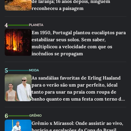
de laranja; 16 anos depois, ninguém
reconheceu a paisagem
4
PLANETA
Em 1950, Portugal plantou eucaliptos para
estabilizar seus solos. Sem saber,
multiplicou a velocidade com que os
incêndios se propagam
5
MODA
As sandálias favoritas de Erling Haaland
para o verão são um par perfeito, ideal
tanto para usar na praia com roupa de
banho quanto em uma festa com terno de
linho
6
GRÊMIO
Grêmio x Mirassol: Onde assistir ao vivo,
horário e escalações da Copa do Brasil