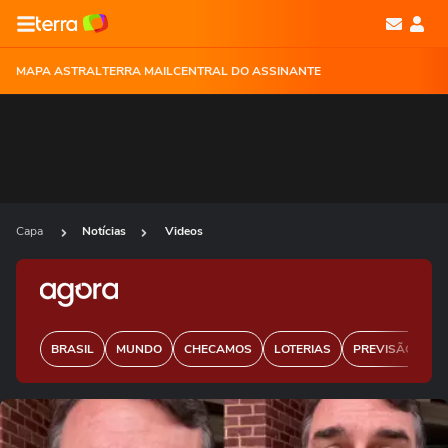
MAPA ASTRAL
TERRA MAIL
CENTRAL DO ASSINANTE
Capa
Notícias
Videos
BRASIL
MUNDO
CHECAMOS
LOTERIAS
PREVISÃO DO 
Ops!