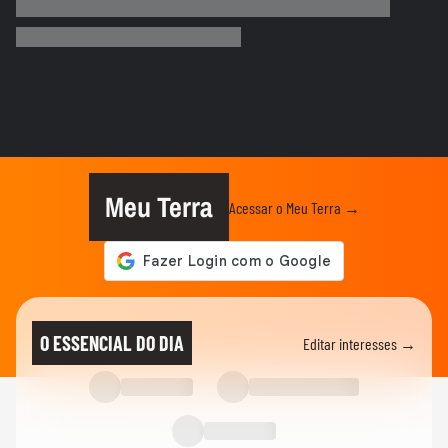
Motorista de ônibus é retirado à força de
veículo por policiais...
CIDADES
Motorista de ônibus é retirado à força de
veículo por policiais...
BRASIL
Defesa Civil do RJ atualiza alerta para
vendavais em meio à...
Meu Terra
Acessar o Meu Terra →
CIDADES
Sessão da Câmara é interrompida após
briga entre vereadores no...
BRASIL
Foguete da SpaceX atinge a Lua e abre
O ESSENCIAL DO DIA
Editar interesses →
cratera de quase 20 metros...
BRASIL
Lula diz que liberdade de expressão 'tem
limite' ao sancionar lei...