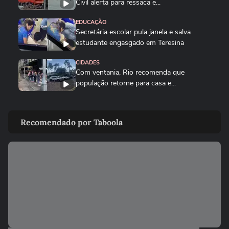
Civil alerta para ressaca e...
EDUCAÇÃO
Secretária escolar pula janela e salva
estudante engasgado em Teresina
CIDADES
Com ventania, Rio recomenda que
população retorne para casa e...
CIDADES
Tornado destrói casa de pecuarista no RS:
Recomendado por Taboola
‘Cenário de guerra’
MUNDO
Mulher é salva por policial após escorregar
ao tentar embarcar em...
CIDADES
Corredora diz que tomou rasteira de dois
homens em parque de São...
BRASIL