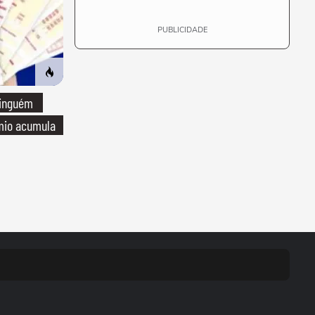
PUBLICIDADE
Ninguém
êmio acumula