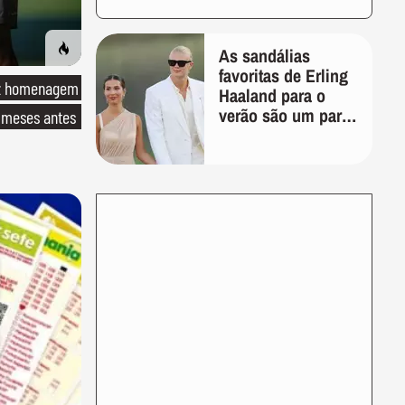
As sandálias
favoritas de Erling
ez homenagem
Haaland para o
verão são um par
 meses antes
perfeito, ideal tanto
para usar na praia
com roupa de
banho quanto em
uma festa com
terno de linho