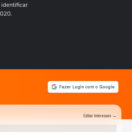
em meio à...
identificar
CIDADES
Carro fica pendurado em
2020.
estacionamento de prédio
após motorista...
BRASIL
'Raiva enorme': colega
comenta prisão de ator
suspeito de estuprar...
CIDADES
Após fim da greve, falha na
CPTM provoca lotação em
estações de...
CIDADES
Incêndio destrói banca de
jornais após homem colocar
fogo em...
CIDADES
PM resgata trabalhador
boliviano após fuga de
Editar interesses →
oficina de costura...
BRASIL
Ciclone bomba: Defesa Civil