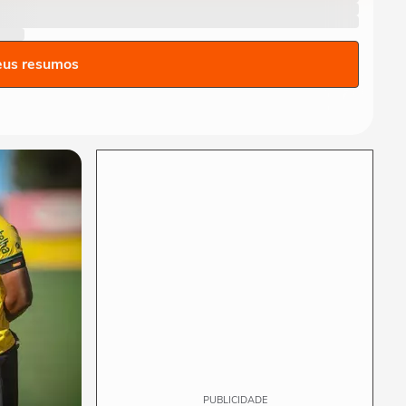
alerta para ventos de até
100 km/h em...
BRASIL
Voto impresso em urnas
eus resumos
eletrônicas: teste já ocorreu
e levou TSE a...
POLÍTICA
Vereadora do PL manda
parlamentar do PT voltar
para o Ceará e é...
BRASIL
Ciclone extratropical coloca
SP em alerta e governo cria
Gabinete...
PUBLICIDADE