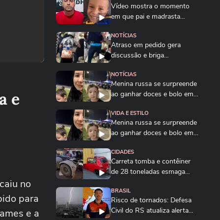
Vídeo mostra o momento
em que pai e madrasta
suspeitos de matar...
NOTÍCIAS
Atraso em pedido gera
discussão e briga
generalizada entre...
NOTÍCIAS
Menina russa se surpreende
a e
ao ganhar doces e bolo em
aniversário em SP
VIDA E ESTILO
Menina russa se surpreende
ao ganhar doces e bolo em
aniversário em SP
CIDADES
Carreta tomba e contêiner
de 28 toneladas esmaga
caiu no
carro na Grande...
BRASIL
pido para
Risco de tornados: Defesa
Civil do RS atualiza alerta
xames e a