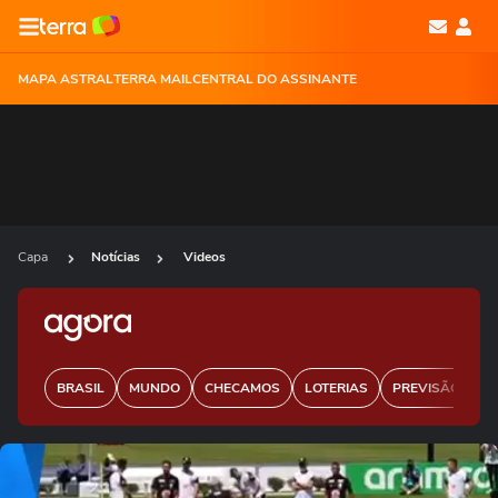
MAPA ASTRAL
TERRA MAIL
CENTRAL DO ASSINANTE
Capa
Notícias
Videos
BRASIL
MUNDO
CHECAMOS
LOTERIAS
PREVISÃO DO 
Ops!