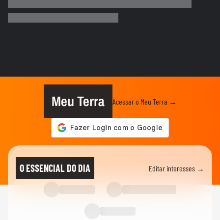
Motorista de ônibus é retirado à força de
veículo por policiais...
CIDADES
Motorista de ônibus é retirado à força de
veículo por policiais...
BRASIL
Defesa Civil do RJ atualiza alerta para
vendavais em meio à...
Meu Terra
Acessar o Meu Terra →
CIDADES
Sessão da Câmara é interrompida após
briga entre vereadores no...
BRASIL
Foguete da SpaceX atinge a Lua e abre
O ESSENCIAL DO DIA
Editar interesses →
cratera de quase 20 metros...
BRASIL
Lula diz que liberdade de expressão 'tem
limite' ao sancionar lei...