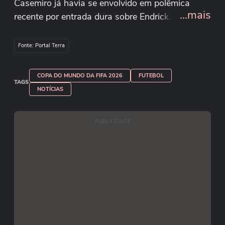
Casemiro já havia se envolvido em polêmica
...mais
recente por entrada dura sobre Endrick. A
atividade antecede o amistoso contra o Egito,
último teste antes da Copa do Mundo.
Fonte: Portal Terra
Reprodução/CBF/Youtube
COPA DO MUNDO DA FIFA 2026
FUTEBOL
TAGS
NOTÍCIAS
PUBLICIDADE