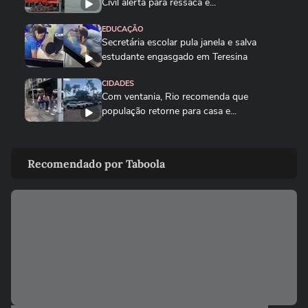
Civil alerta para ressaca e...
EDUCAÇÃO
Secretária escolar pula janela e salva
estudante engasgado em Teresina
CIDADES
Com ventania, Rio recomenda que
população retorne para casa e...
CIDADES
Tornado destrói casa de pecuarista no RS:
Recomendado por Taboola
‘Cenário de guerra’
MUNDO
Mulher é salva por policial após escorregar
ao tentar embarcar em...
CIDADES
Corredora diz que tomou rasteira de dois
homens em parque de São...
BRASIL