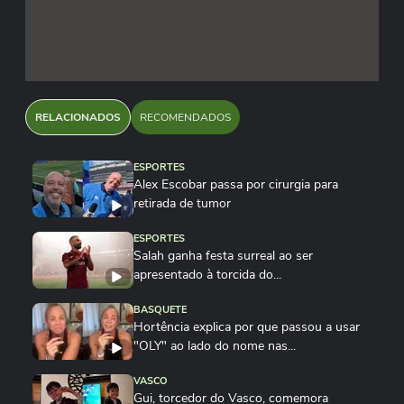
RELACIONADOS
RECOMENDADOS
ESPORTES
Alex Escobar passa por cirurgia para
retirada de tumor
ESPORTES
Salah ganha festa surreal ao ser
apresentado à torcida do...
BASQUETE
Hortência explica por que passou a usar
"OLY" ao lado do nome nas...
VASCO
Gui, torcedor do Vasco, comemora