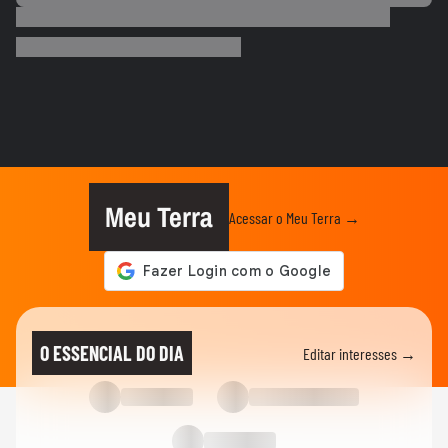
ESPORTES
Neymar desabafa após polêmica em
campo: 'Existe diferença entre...
00:50
ESPORTES
3 exercícios para substituir o
levantamento terra
00:24
ESPORTES
Você sabe quantas calorias tem em uma
coxinha de frango?
Meu Terra
Acessar o Meu Terra →
ESPORTES
Por que o corpo treme durante a prancha?
00:26
ESPORTES
Vídeo mostra o momento em que jogador
O ESSENCIAL DO DIA
Editar interesses →
do São Paulo atropela idoso...
ESPORTES
Vídeo mostra o momento em que Nicolas,
do São Paulo, atropela...