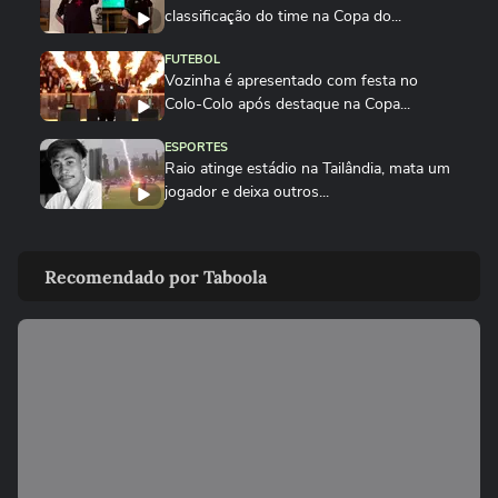
classificação do time na Copa do...
FUTEBOL
Vozinha é apresentado com festa no
Colo-Colo após destaque na Copa...
ESPORTES
Raio atinge estádio na Tailândia, mata um
jogador e deixa outros...
NEYMAR
Neymar relaxa em iate após polêmica
Recomendado por Taboola
contra o Remo e ironiza:...
ESPORTES
CBF divulga áudio do VAR sobre expulsão
polêmica de Marllon do Remo
NEYMAR
Neymar provoca confusão e é chamado
de 'vagabundo' por presidente...