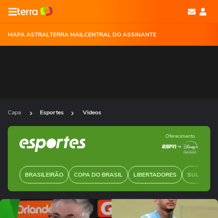
MAPA ASTRAL
TERRA MAIL
CENTRAL DO ASSINANTE
Capa
Esportes
Videos
Oferecimento
BRASILEIRÃO
COPA DO BRASIL
LIBERTADORES
SUL-AMER
Ops!