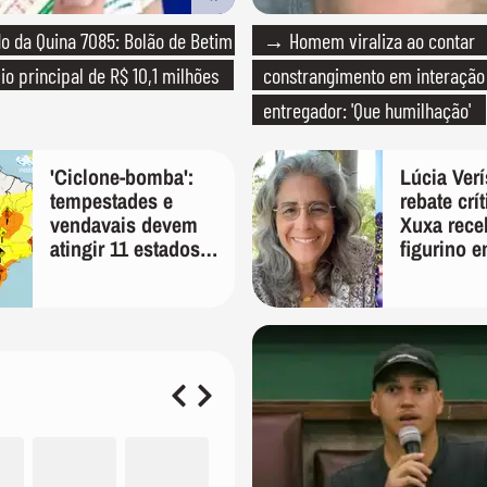
 da Quina 7085: Bolão de Betim
→ Homem viraliza ao contar
io principal de R$ 10,1 milhões
constrangimento em interaçã
entregador: 'Que humilhação'
'Ciclone-bomba':
Lúcia Ver
tempestades e
rebate crí
vendavais devem
Xuxa rece
atingir 11 estados
figurino e
na sexta-feira,
'É pura in
alerta Inmet
preconceit