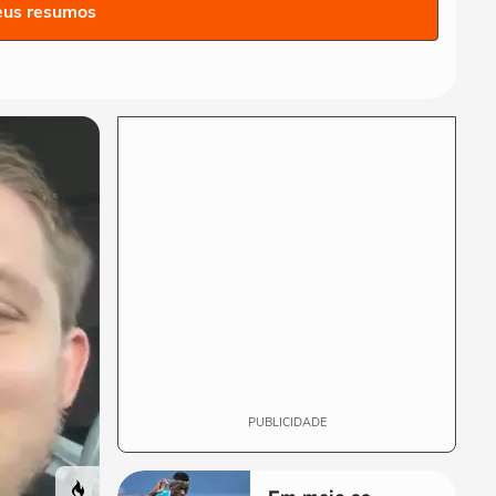
começa em casa: como a
eus resumos
educação ambiental pode...
TERRA AGORA
Manutenção do mandato de
Carla Zambelli deve gerar
nova crise...
TERRA AGORA
Cientista brasileiro que
inovou ao elaborar
'mosquitos da dengue...
TERRA AGORA
Restrição dos celulares em
salas de aula de São Paulo:
o que...
PUBLICIDADE