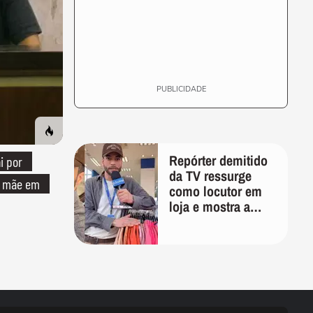
PUBLICIDADE
Repórter demitido
i por
da TV ressurge
a mãe em
como locutor em
loja e mostra a
importância de ser
versátil