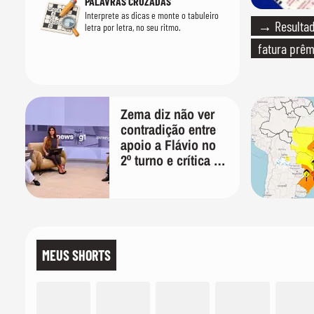
PALAVRAS CRUZADAS
Interprete as dicas e monte o tabuleiro
→ Resultado
letra por letra, no seu ritmo.
fatura prêm
Zema diz não ver
contradição entre
apoio a Flávio no
2º turno e crítica ao
caso Master:
'Prefiro votar em
um copo a votar no
PT'
MEUS SHORTS