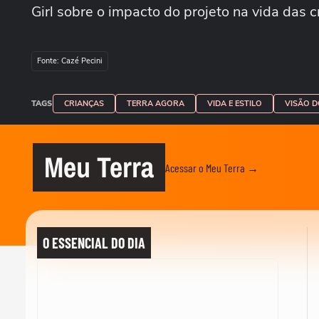
Girl sobre o impacto do projeto na vida das c
Fonte: Cazé Pecini
TAGS
CRIANÇAS
TERRA AGORA
VIDA E ESTILO
VISÃO D
Meu Terra
Acessar o Meu Terra →
O ESSENCIAL DO DIA