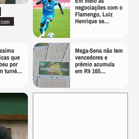
Em meio as
negociações com o
Flamengo, Luiz
Henrique se
o com
manifesta através
das redes sociais
íssimo
Mega-Sena não tem
ticas que
vencedores e
beu por
prêmio acumula
m turnê:
em R$ 165
veja e
milhões; veja as
o'
dezenas