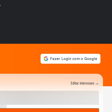
postura que...
.
TERRA AGORA
Há saída para o BBB após a
fraca última edição e
sucesso de A...
TERRA AGORA
O que esperar da 'guerra'
entre GETV e CazéTV após
duelo...
TERRA AGORA
O que muda para Bolsonaro
com o PL da Dosimetria e o
roubo de...
TERRA AGORA
Para onde vai Ticiane
Pinheiro? Saída de
apresentadora da Record...
Editar interesses →
TERRA AGORA
Por que os atores estão
recusando trabalhar em
novelas? Jeff...
TERRA AGORA
A mudança climática