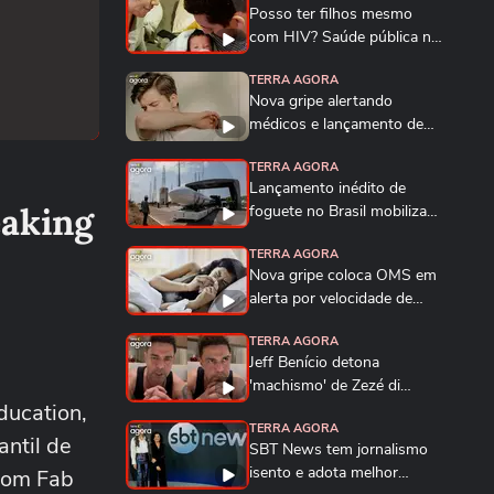
Posso ter filhos mesmo
com HIV? Saúde pública no
Brasil garante...
TERRA AGORA
Nova gripe alertando
médicos e lançamento de
foguete do Brasil em...
TERRA AGORA
Lançamento inédito de
eaking
foguete no Brasil mobiliza
território do...
TERRA AGORA
Nova gripe coloca OMS em
alerta por velocidade de
transmissão e...
TERRA AGORA
Jeff Benício detona
'machismo' de Zezé di
ducation,
Camargo em briga contra...
TERRA AGORA
antil de
SBT News tem jornalismo
isento e adota melhor
 com Fab