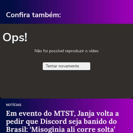
Confira também:
Ops!
Não foi possível reproduzir o vídeo
Tentar novamente
NOTÍCIAS
Em evento do MTST, Janja volta a
pedir que Discord seja banido do
Brasil: ‘Misoginia ali corre solta’