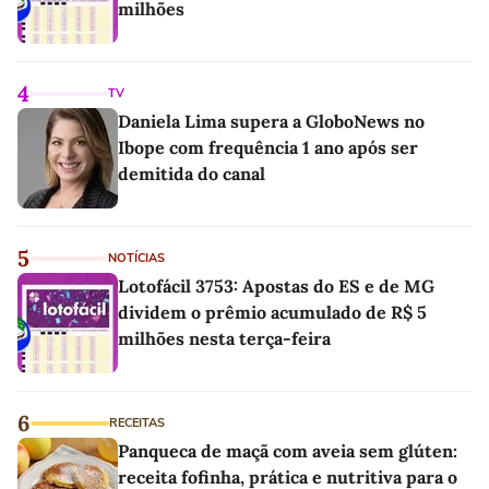
milhões
4
TV
Daniela Lima supera a GloboNews no
Ibope com frequência 1 ano após ser
demitida do canal
5
NOTÍCIAS
Lotofácil 3753: Apostas do ES e de MG
dividem o prêmio acumulado de R$ 5
milhões nesta terça-feira
6
RECEITAS
Panqueca de maçã com aveia sem glúten:
receita fofinha, prática e nutritiva para o