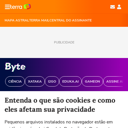
MAPA ASTRAL
TERRA MAIL
CENTRAL DO ASSINANTE
PUBLICIDADE
CIÊNCIA
XATAKA
I2GO
EDUKA.AI
GAMEON
ASSINE ANT
Entenda o que são cookies e como
eles afetam sua privacidade
Pequenos arquivos instalados no navegador estão em