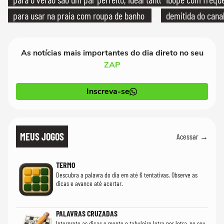
para usar na praia com roupa de banho
demitida do cana
quanto em uma festa com terno de linho
As notícias mais importantes do dia direto no seu
ZAP
Inscreva-se
MEUS JOGOS
Acessar →
TERMO
Descubra a palavra do dia em até 6 tentativas. Observe as
dicas e avance até acertar.
PALAVRAS CRUZADAS
Interprete as dicas e monte o tabuleiro letra por letra, no seu