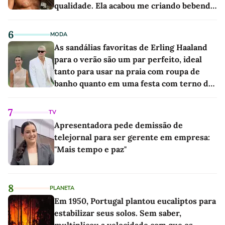
qualidade. Ela acabou me criando bebendo
as melhores'
6
MODA
As sandálias favoritas de Erling Haaland
para o verão são um par perfeito, ideal
tanto para usar na praia com roupa de
banho quanto em uma festa com terno de
linho
7
TV
Apresentadora pede demissão de
telejornal para ser gerente em empresa:
"Mais tempo e paz"
8
PLANETA
Em 1950, Portugal plantou eucaliptos para
estabilizar seus solos. Sem saber,
multiplicou a velocidade com que os