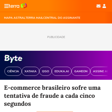
MAPA ASTRAL
TERRA MAIL
CENTRAL DO ASSINANTE
PUBLICIDADE
CIÊNCIA
XATAKA
I2GO
EDUKA.AI
GAMEON
ASSINE ANT
E-commerce brasileiro sofre uma
tentativa de fraude a cada cinco
segundos