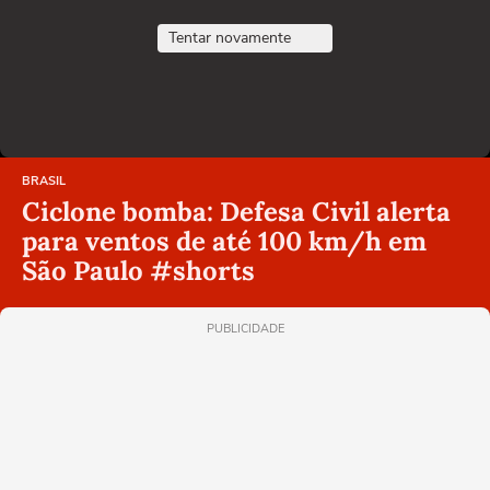
Tentar novamente
BRASIL
Ciclone bomba: Defesa Civil alerta
para ventos de até 100 km/h em
São Paulo #shorts
PUBLICIDADE