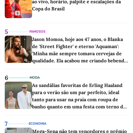
ao vivo, horário, palpite e escalações da
Copa do Brasil
5
FAMOSOS
Jason Momoa, hoje aos 47 anos, o Blanka
de 'Street Fighter' e eterno 'Aquaman':
'Minha mãe sempre tomava cervejas de
qualidade. Ela acabou me criando bebendo
as melhores'
6
MODA
As sandálias favoritas de Erling Haaland
para o verão são um par perfeito, ideal
tanto para usar na praia com roupa de
banho quanto em uma festa com terno de
linho
7
ECONOMIA
Mega-Sena não tem vencedores e prêmio