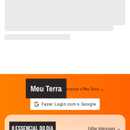
Meu Terra
Acessar o Meu Terra →
O ESSENCIAL DO DIA
Editar interesses →