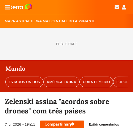
MAPA ASTRAL
TERRA MAIL
CENTRAL DO ASSINANTE
PUBLICIDADE
Mundo
ESTADOS UNIDOS
AMÉRICA LATINA
ORIENTE MÉDIO
EUROPA
Zelenski assina "acordos sobre
drones" com três países
Compartilhar
Exibir comentários
7 jul
2026
- 19h11