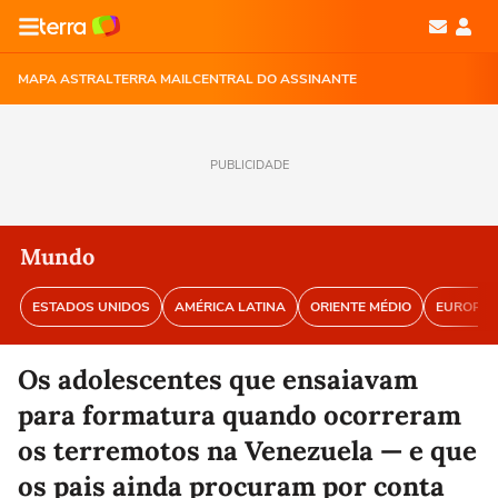
MAPA ASTRAL
TERRA MAIL
CENTRAL DO ASSINANTE
PUBLICIDADE
Mundo
ESTADOS UNIDOS
AMÉRICA LATINA
ORIENTE MÉDIO
EUROPA
Os adolescentes que ensaiavam
para formatura quando ocorreram
os terremotos na Venezuela — e que
os pais ainda procuram por conta