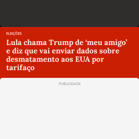
ELEIÇÕES
Lula chama Trump de ‘meu amigo’
e diz que vai enviar dados sobre
desmatamento aos EUA por
tarifaço
PUBLICIDADE