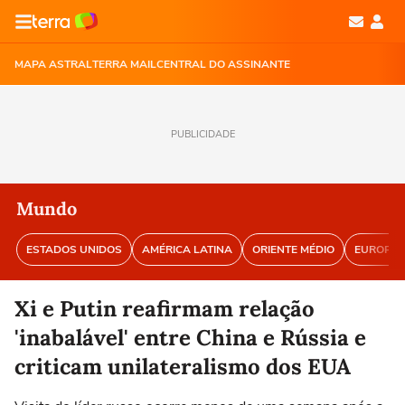
MAPA ASTRAL
TERRA MAIL
CENTRAL DO ASSINANTE
PUBLICIDADE
Mundo
ESTADOS UNIDOS
AMÉRICA LATINA
ORIENTE MÉDIO
EUROPA
Xi e Putin reafirmam relação
'inabalável' entre China e Rússia e
criticam unilateralismo dos EUA