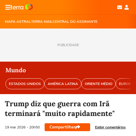
MAPA ASTRAL
TERRA MAIL
CENTRAL DO ASSINANTE
PUBLICIDADE
Mundo
ESTADOS UNIDOS
AMÉRICA LATINA
ORIENTE MÉDIO
EUROPA
Trump diz que guerra com Irã
terminará "muito rapidamente"
Compartilhar
Exibir comentários
19 mai
2026
- 20h50