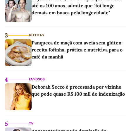
até os 100 anos, admite que "foi longe
demais em busca pela longevidade"
3
RECEITAS
Panqueca de maçã com aveia sem glúten:
receita fofinha, prática e nutritiva para o
café da manhã
4
FAMOSOS
Deborah Secco é processada por vizinho
que pede quase R$ 100 mil de indenização
5
TV