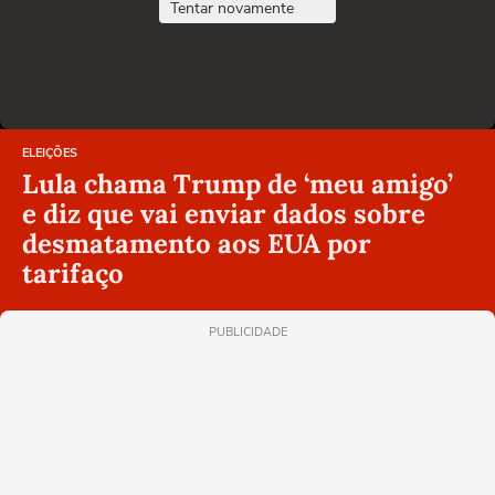
Tentar novamente
ELEIÇÕES
Lula chama Trump de ‘meu amigo’
e diz que vai enviar dados sobre
desmatamento aos EUA por
tarifaço
PUBLICIDADE