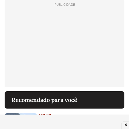
PUBLICIDADE
Recomendado para você
MUNDO
Gato selvagem que matou dezenas de
aves raras é capturado após 3 anos de