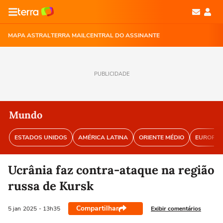
MAPA ASTRAL
TERRA MAIL
CENTRAL DO ASSINANTE
PUBLICIDADE
Mundo
ESTADOS UNIDOS
AMÉRICA LATINA
ORIENTE MÉDIO
EUROPA
Ucrânia faz contra-ataque na região
russa de Kursk
Compartilhar
Exibir comentários
5 jan
2025
- 13h35